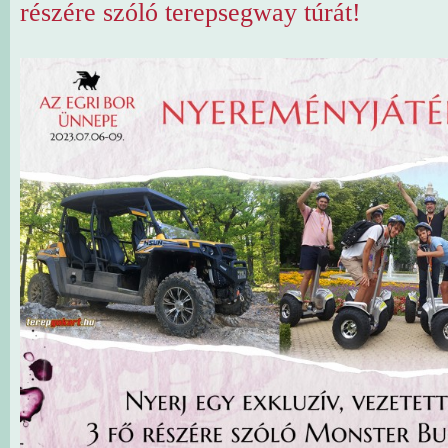
részére szóló terepsegway túrát!