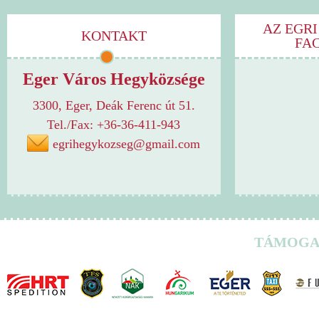
AZ EGRI
KONTAKT
FA
Eger Város Hegyközsége
3300, Eger, Deák Ferenc út 51.
Tel./Fax: +36-36-411-943
egrihegykozseg@gmail.com
TÁMOGA