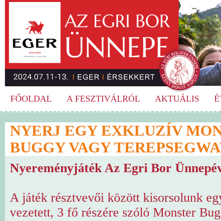
FŐOLDAL
A FESZTIVÁLRÓL
AKTUÁLIS
É
NYERJ EGY EXKLUZÍV MO
BUGGY VAGY TEREPSEGWA
Nyereményjáték Az Egri Bor Ünnepév
A játék résztvevői között kisorsolunk eg
vezetett, 3 fő részére szóló Monster Bug