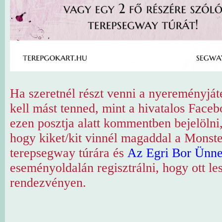
Ha szeretnél részt venni a nyereményjá
kell mást tenned, mint a hivatalos Face
ezen posztja alatt kommentben bejelölni
hogy kiket/kit vinnél magaddal a Monst
terepsegway túrára és
Az Egri Bor Ünne
eseményoldalán regisztrálni, hogy ott les
rendezvényen.