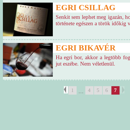
EGRI CSILLAG
Senkit sem lephet meg igazán, ho
története egészen a török időkig v
EGRI BIKAVÉR
Ha egri bor, akkor a legtöbb fo
jut eszébe. Nem véletlenül.
1
4
5
6
7
…