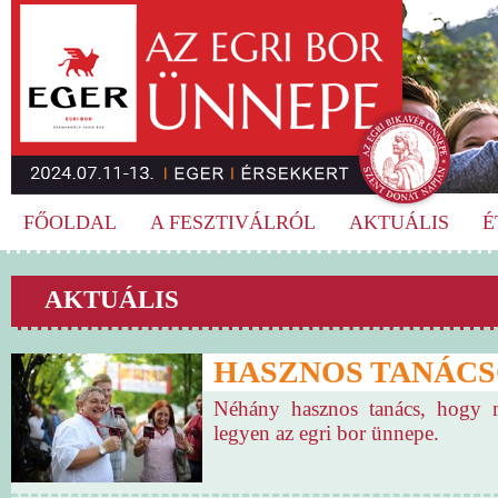
FŐOLDAL
A FESZTIVÁLRÓL
AKTUÁLIS
É
AKTUÁLIS
HASZNOS TANÁC
Néhány hasznos tanács, hogy 
legyen az egri bor ünnepe.